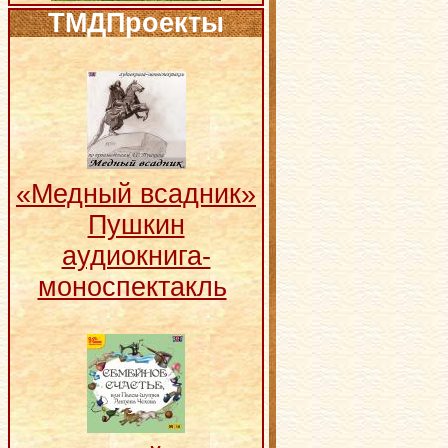
ТМДПроекты
«Медный всадник»
Пушкин
аудиокнига-
моноспектакль