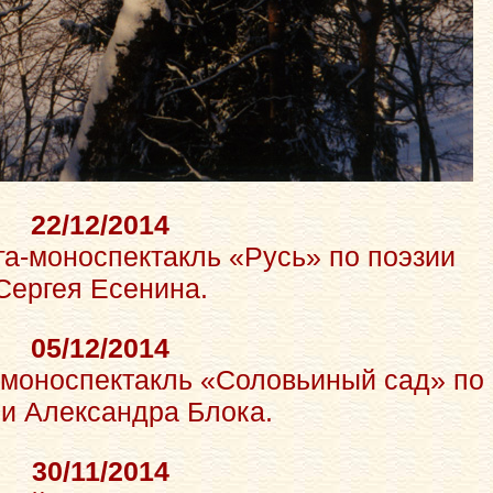
22/12/2014
га-моноспектакль «Русь» по поэзии
Сергея Есенина.
05/12/2014
-моноспектакль «Соловьиный сад» по
и Александра Блока.
30/11/2014