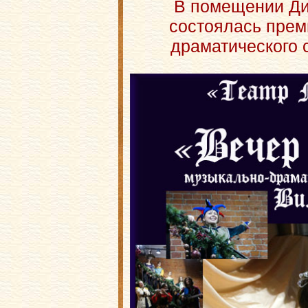
В помещении Ди
состоялась прем
драматического 