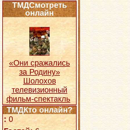
ТМДСмотреть
онлайн
«Они сражались
за Родину»
Шолохов
телевизионный
фильм-спектакль
ТМДКто онлайн?
:
0