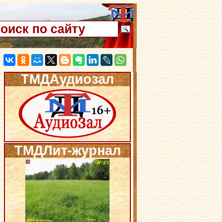
ТМДАудиозал
ТМДЛит-журнал