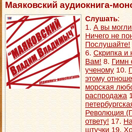
Маяковский аудиокнига-мон
Слушать
:
1.
А вы могли
Ничего не п
Послушайте!
6.
Скрипка и
Вам!
8.
Гимн 
ученому
10.
этому отнош
морская люб
распродажа
1
петербургска
Революция (
ответу!
17.
Н
штучки
19.
Хо