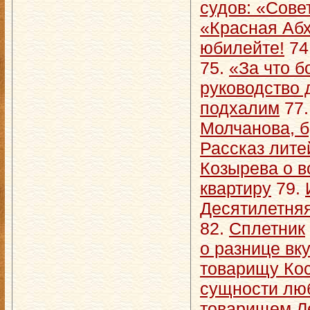
судов: «Сове
«Красная Аб
юбилейте!
74
75.
«За что б
руководство
подхалим
77
Молчанова, 
Рассказ лит
Козырева о в
квартиру
79.
Десятилетня
82.
Сплетник
о разнице вк
товарищу Кос
сущности лю
товарищем 