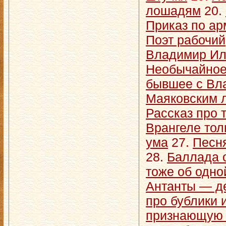
лошадям
20.
Приказ по ар
Поэт рабочий
Владимир Ил
Необычайное
бывшее с Вл
Маяковским л
Рассказ про т
Врангеле тол
ума
27.
Песня
28.
Баллада 
тоже об одно
Антанты — де
про бублики и
признающую 