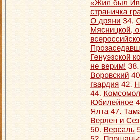
«Жил был Ива
страничка гр
О дряни
34.
Мясницкой, о
всероссийск
Прозаседавш
Генуэзской 
не верим!
38
Воровский
40
гвардия
42.
Н
44.
Комсомол
Юбилейное
4
Ялта
47.
Там
Верлен и Сез
50.
Версаль
5
52.
Прощань