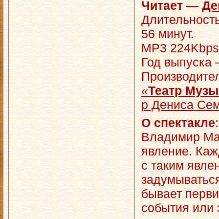
Читает —
Де
Длительность
56 минут.
MP3 224Kbps,
Год выпуска 
Производите
«
Театр Муз
р Дениса Сем
О спектакле
:
Владимир Ма
явление. Каж
с таким явле
задумываться
бывает перви
события или 