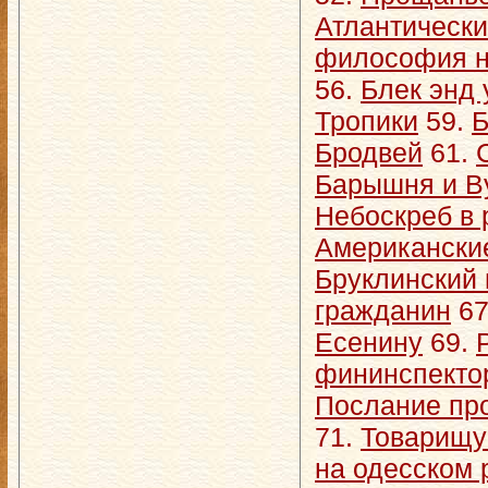
Атлантически
философия н
56.
Блек энд 
Тропики
59.
Б
Бродвей
61.
Барышня и В
Небоскреб в 
Американски
Бруклинский 
гражданин
67
Есенину
69.
фининспекто
Послание пр
71.
Товарищу
на одесском 