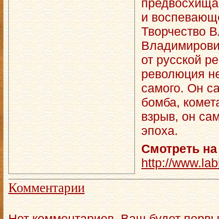
предвосхищ
и воспевающ
Творчество 
Владимирови
от русской р
революция не
самого. Он с
бомба, комет
взрыв, он са
эпоха.
Смотреть на
http://www.labi
Комментарии
Нет комментариев. Ваш будет первы