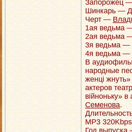
Запорожец 
Шинкарь —
Д
Черт —
Влад
1ая ведьма 
2ая ведьма 
3я ведьма —
4я ведьма —
В аудиофильм
народные пес
женцi жнуть»
актеров театр
вiйноньку» в
Семенова
.
Длительность
MP3 320Kbps,
Год выпуска 