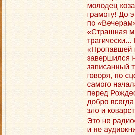
молодец-коза
грамоту! До 
по «Вечерам
«Страшная м
трагически..
«Пропавшей 
завершился н
записанный т
говоря, по сц
самого начал
перед Рождес
добро всегда
зло и коварст
Это не радио
и не аудиокн