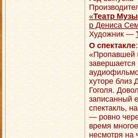
Производите
«
Театр Муз
р Дениса Сем
Художник —
О спектакле
:
«Пропавшей 
завершается
аудиофильмо
хуторе близ 
Гоголя. Дово
записанный е
спектакль, на
— ровно через
время многое
несмотря на 