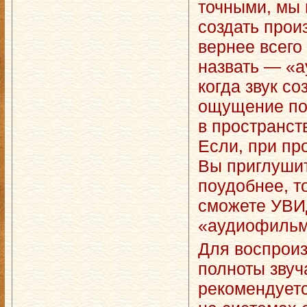
точными, мы
создать прои
вернее всего
назвать — «
когда звук со
ощущение по
в пространст
Если, при пр
Вы приглушит
поудобнее, т
сможете УВ
«аудиофильм
Для воспроиз
полноты зву
рекомендуетс