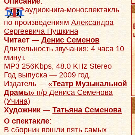
Описание
:
аудиокнига-моноспектакль
по произведениям
Александра
Сергеевича Пушкина
Читает —
Денис Семенов
Длительность звучания: 4 часа 10
минут.
MP3 256Kbps, 48.0 KHz Stereo
Год выпуска — 2009 год.
Издатель —
«
Театр Музыкальной
Драмы
» п/р Дениса Семенова
(Учина)
Художник —
Татьяна Семенова
О спектакле
:
В сборник вошли пять самых