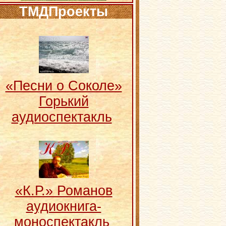
ТМДПроекты
«Песни о Соколе»
Горький
аудиоспектакль
«К.Р.» Романов
аудиокнига-
моноспектакль