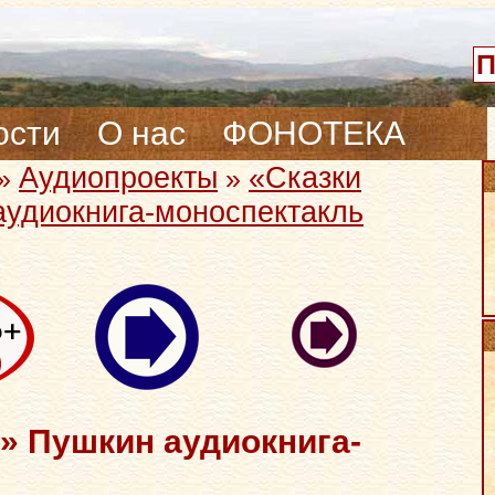
ости
О нас
ФОНОТЕКА
Аудиопроекты
«Сказки
»
»
удиокнига-моноспектакль
» Пушкин аудиокнига-