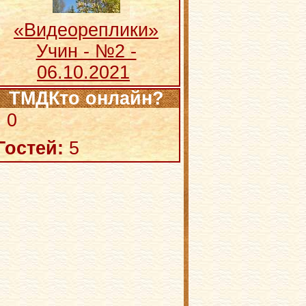
«Видеореплики»
Учин - №2 -
06.10.2021
ТМДКто онлайн?
:
0
Гостей:
5