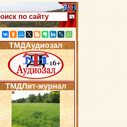
ТМДАудиозал
ТМДЛит-журнал