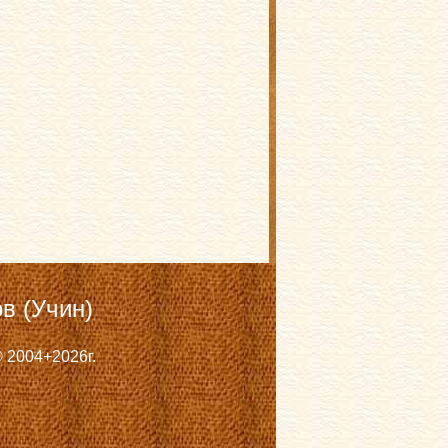
в (Учин)
 2004+2026г.