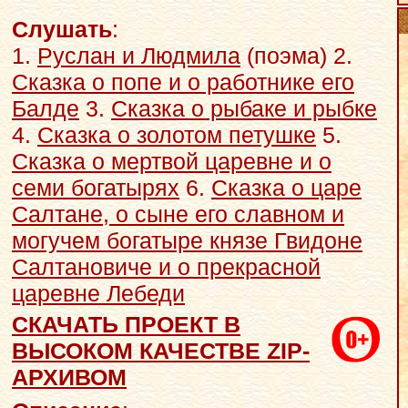
Слушать
:
1.
Руслан и Людмила
(поэма) 2.
Сказка о попе и о работнике его
Балде
3.
Сказка о рыбаке и рыбке
4.
Сказка о золотом петушке
5.
Сказка о мертвой царевне и о
семи богатырях
6.
Сказка о царе
Салтане, о сыне его славном и
могучем богатыре князе Гвидоне
Салтановиче и о прекрасной
царевне Лебеди
СКАЧАТЬ ПРОЕКТ В
ВЫСОКОМ КАЧЕСТВЕ ZIP-
АРХИВОМ