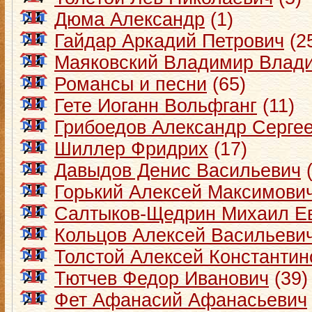
Дюма Александр
(1)
Гайдар Аркадий Петрович
(2
Маяковский Владимир Влад
Романсы и песни
(65)
Гете Иоганн Вольфганг
(11)
Грибоедов Александр Серге
Шиллер Фридрих
(17)
Давыдов Денис Васильевич
(
Горький Алексей Максимови
Салтыков-Щедрин Михаил Е
Кольцов Алексей Васильеви
Толстой Алексей Константин
Тютчев Федор Иванович
(39)
Фет Афанасий Афанасьевич