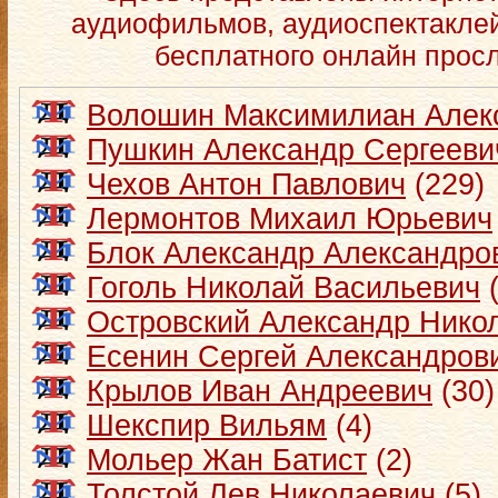
аудиофильмов, аудиоспектаклей
бесплатного онлайн прос
Волошин Максимилиан Алек
Пушкин Александр Сергееви
Чехов Антон Павлович
(229)
Лермонтов Михаил Юрьевич
Блок Александр Александро
Гоголь Николай Васильевич
(
Островский Александр Нико
Есенин Сергей Александров
Крылов Иван Андреевич
(30)
Шекспир Вильям
(4)
Мольер Жан Батист
(2)
Толстой Лев Николаевич
(5)