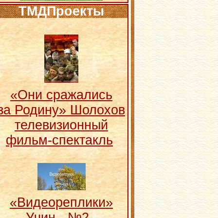
ТМДПроекты
«Они сражались
за Родину» Шолохов
телевизионный
фильм-спектакль
«Видеореплики»
Учин - №2 -