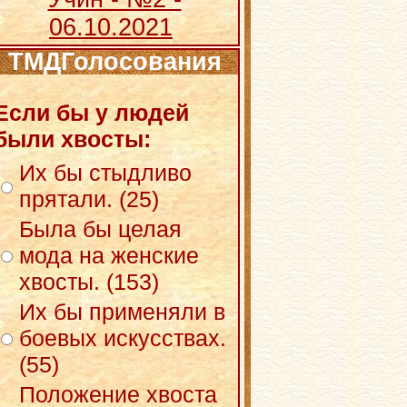
06.10.2021
ТМДГолосования
Если бы у людей
были хвосты:
Их бы стыдливо
прятали. (25)
Была бы целая
мода на женские
хвосты. (153)
Их бы применяли в
боевых искусствах.
(55)
Положение хвоста