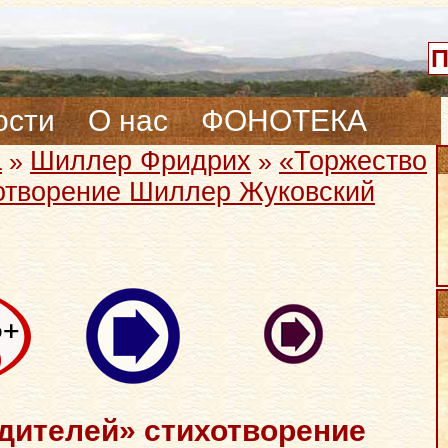
ости
О нас
ФОНОТЕКА
а
Шиллер Фридрих
«Торжество
»
»
отворение Шиллер Жуковский
дителей» стихотворение