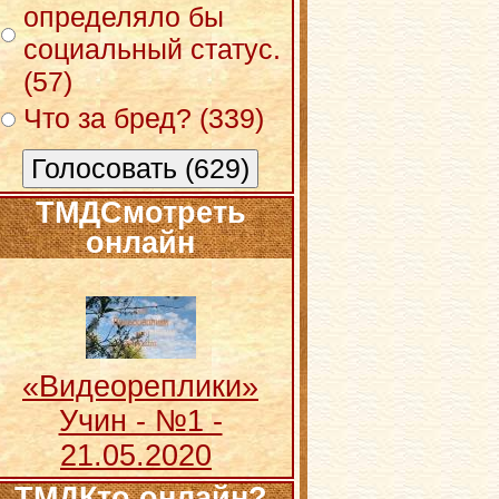
определяло бы
социальный статус.
(57)
Что за бред? (339)
ТМДСмотреть
онлайн
«Видеореплики»
Учин - №1 -
21.05.2020
ТМДКто онлайн?