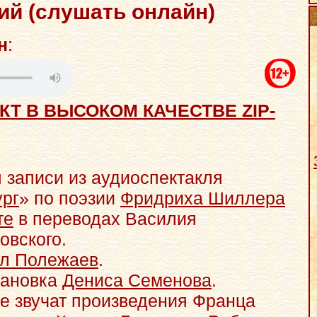
й (слушать онлайн)
н
:
КТ В ВЫСОКОМ КАЧЕСТВЕ ZIP-
 записи из аудиоспектакля
ург
» по поэзии
Фридриха Шиллера
те
в переводах Василия
овского.
л Полежаев
.
тановка
Дениса Семенова
.
е звучат произведения Франца