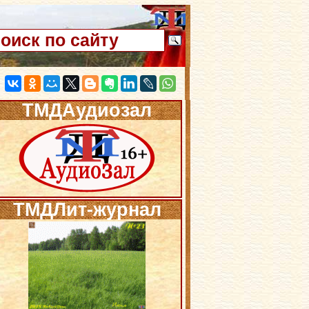
ТМДАудиозал
ТМДЛит-журнал