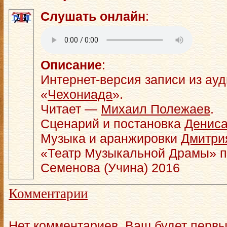
Слушать онлайн
:
Описание
:
Интернет-версия записи из ау
«
Чехониада
».
Читает —
Михаил Полежаев
.
Сценарий и постановка
Дениса
Музыка и аранжировки
Дмитри
«Театр Музыкальной Драмы» п
Семенова (Учина) 2016
Комментарии
Нет комментариев. Ваш будет первы