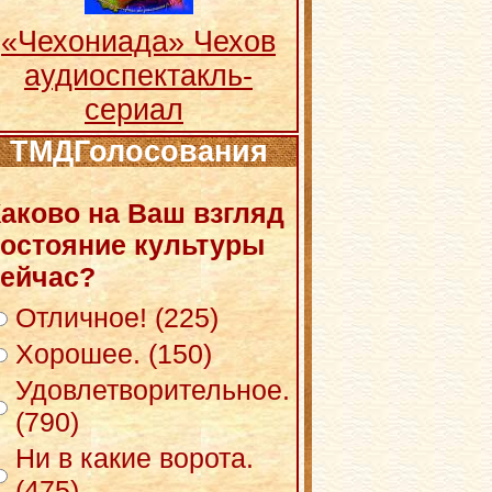
«Чехониада» Чехов
аудиоспектакль-
сериал
ТМДГолосования
аково на Ваш взгляд
остояние культуры
ейчас?
Отличное! (225)
Хорошее. (150)
Удовлетворительное.
(790)
Ни в какие ворота.
(475)