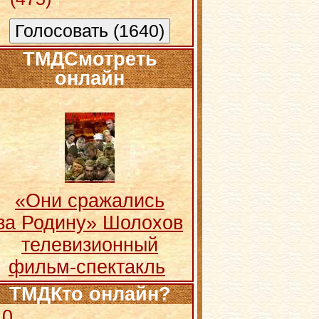
ТМДСмотреть
онлайн
«Они сражались
за Родину» Шолохов
телевизионный
фильм-спектакль
ТМДКто онлайн?
0