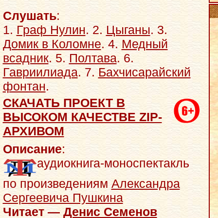
Слушать
:
1.
Граф Нулин
. 2.
Цыганы
. 3.
Домик в Коломне
. 4.
Медный
всадник
. 5.
Полтава
. 6.
Гавриилиада
. 7.
Бахчисарайский
фонтан
.
СКАЧАТЬ ПРОЕКТ В
ВЫСОКОМ КАЧЕСТВЕ ZIP-
АРХИВОМ
Описание
:
аудиокнига-моноспектакль
по произведениям
Александра
Сергеевича Пушкина
Читает —
Денис Семенов