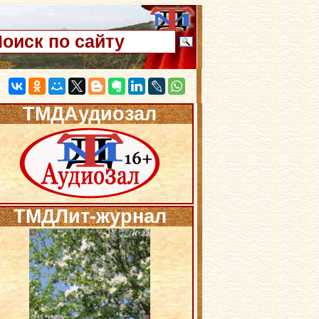
ТМДАудиозал
ТМДЛит-журнал