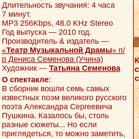
Длительность звучания: 4 часа
7 минут.
MP3 256Kbps, 48.0 KHz Stereo
Год выпуска — 2010 год.
Производитель & издатель —
«
Театр Музыкальной Драмы
» п/
р Дениса Семенова (Учина)
К
Художник —
Татьяна Семенова
с
с
О спектакле
:
В сборник вошли семь самых
известных поэм великого русского
поэта Александра Сергеевича
Пушкина. Казалось бы, столь
разные сюжеты... Но если
приглядеться, то можно заметить,