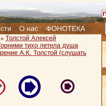
сти
О нас
ФОНОТЕКА
Толстой Алексей
»
Горними тихо летела душа
рение А.К. Толстой (слушать