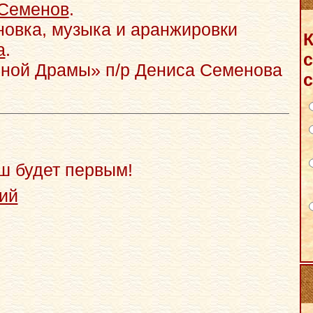
Семенов
.
новка, музыка и аранжировки
К
а
.
с
ной Драмы» п/р Дениса Семенова
с
ш будет первым!
ий