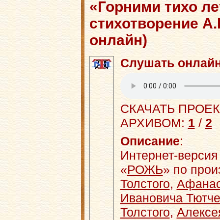
«Горними тихо л
стихотворение А.
онлайн)
Слушать онлай
СКАЧАТЬ ПРОЕК
АРХИВОМ:
1
/
2
Описание
:
Интернет-версия
«
РОЖЬ
» по про
Толстого
,
Афанас
Ивановича Тютч
Толстого
,
Алексе