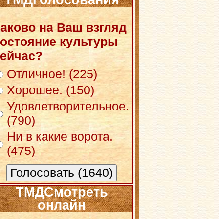
ТМДГолосования
аково на Ваш взгляд
остояние культуры
ейчас?
Отличное! (225)
Хорошее. (150)
Удовлетворительное.
(790)
Ни в какие ворота.
(475)
ТМДСмотреть
онлайн