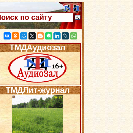
ТМДАудиозал
ТМДЛит-журнал