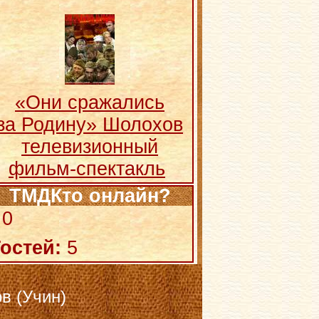
«Они сражались
за Родину» Шолохов
телевизионный
фильм-спектакль
ТМДКто онлайн?
0
остей:
5
в (Учин)