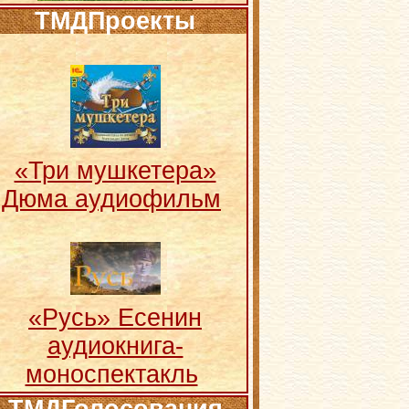
ТМДПроекты
«Три мушкетера»
Дюма аудиофильм
«Русь» Есенин
аудиокнига-
моноспектакль