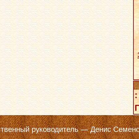
:
Г
твенный руководитель — Денис Семено