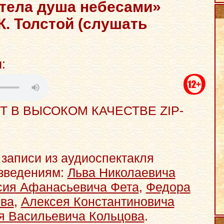
етела душа небесами»
К. Толстой (слушать
н
:
Т В ВЫСОКОМ КАЧЕСТВЕ ZIP-
 записи из аудиоспектакля
изведениям:
Льва Николаевича
ия Афанасьевича Фета
,
Федора
ева
,
Алексея Константиновича
я Васильевича Кольцова
.