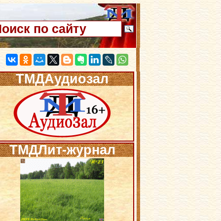
ТМДАудиозал
ТМДЛит-журнал