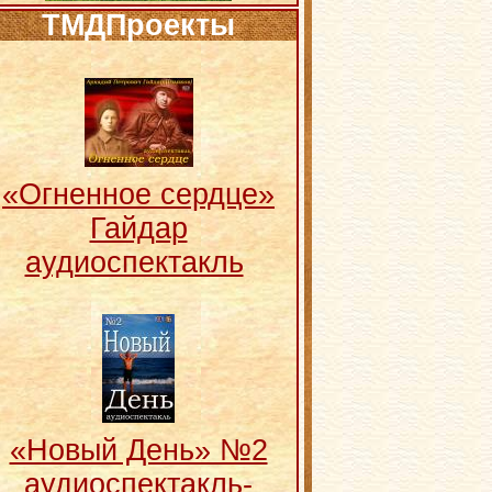
ТМДПроекты
«Огненное сердце»
Гайдар
аудиоспектакль
«Новый День» №2
аудиоспектакль-