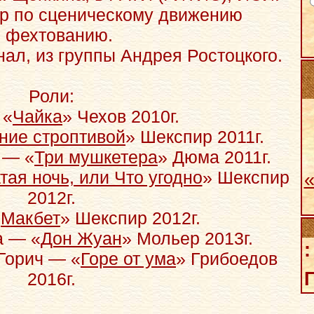
ер по сценическому движению
 фехтованию.
ал, из группы Андрея Ростоцкого.
Роли:
 «
Чайка
» Чехов 2010г.
ние строптивой
» Шекспир 2011г.
 — «
Три мушкетера
» Дюма 2011г.
ая ночь, или Что угодно
» Шекспир
2012г.
«
Макбет
» Шекспир 2012г.
а — «
Дон Жуан
» Мольер 2013г.
:
Горич — «
Горе от ума
» Грибоедов
Г
2016г.