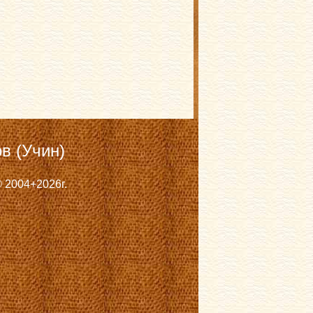
в (Учин)
 2004+2026г.