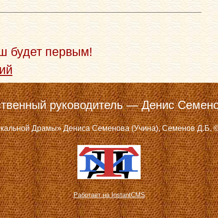
ш будет первым!
ий
твенный руководитель — Денис Семено
кальной Драмы» Дениса Семенова (Учина), Семенов Д.Б. ©
Работает на InstantCMS