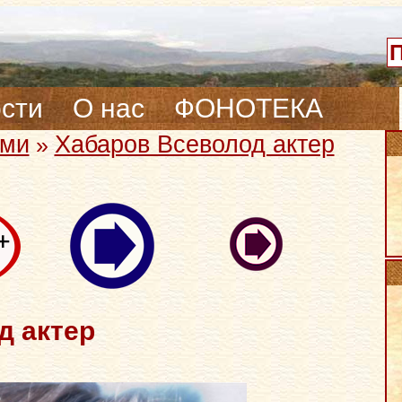
сти
О нас
ФОНОТЕКА
ами
Хабаров Всеволод актер
»
д актер