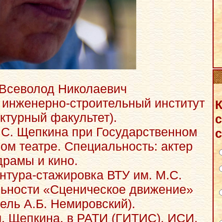
Всеволод Николаевич
 инженерно-строительный институт
К
ктурный факультет).
с
.С. Щепкина при Государственном
с
м театре. Специальность: актер
драмы и кино.
нтура-стажировка ВТУ им. М.С.
ьности «Сценическое движение»
ель А.Б. Немировский).
. Щепкина, в РАТИ (ГИТИС), ИСИ.