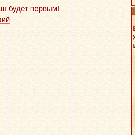
аш будет первым!
рий