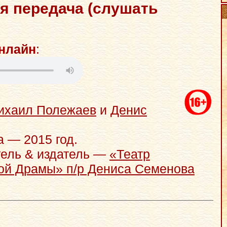
я передача (слушать
нлайн
:
ихаил Полежаев
и
Денис
а — 2015 год.
ель & издатель —
«Театр
ой Драмы» п/р Дениса Семенова