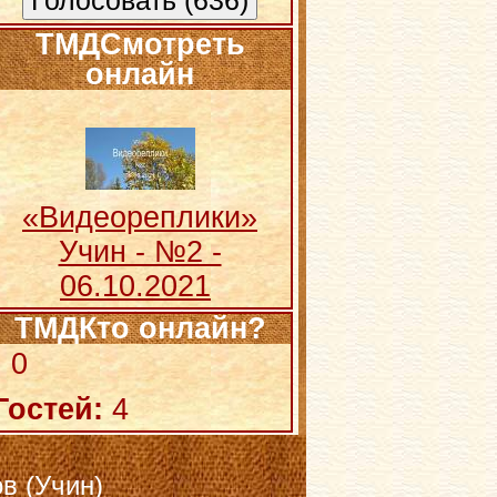
ТМДСмотреть
онлайн
«Видеореплики»
Учин - №2 -
06.10.2021
ТМДКто онлайн?
:
0
Гостей:
4
в (Учин)