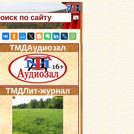
ТМДАудиозал
ТМДЛит-журнал